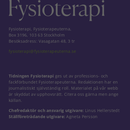
Fysioterapi, Fysioterapeuterna,
Box 3196, 103 63 Stockholm
Besöksadress: Vasagatan 48, 3 tr
fysioterapi@fysioterapeuterna.se
Tidningen Fysioterapi
ges ut av professions- och
fackförbundet Fysioterapeuterna. Redaktionen har en
journalistiskt självständig roll. Materialet på vår webb
är skyddat av upphovsrätt. Citera oss gärna men ange
källan.
Nödvändiga
Chefredaktör och ansvarig utgivare:
Linus Hellerstedt
Dessa kakor
Ställföreträdande utgivare:
Agneta Persson
går inte att
välja bort. De