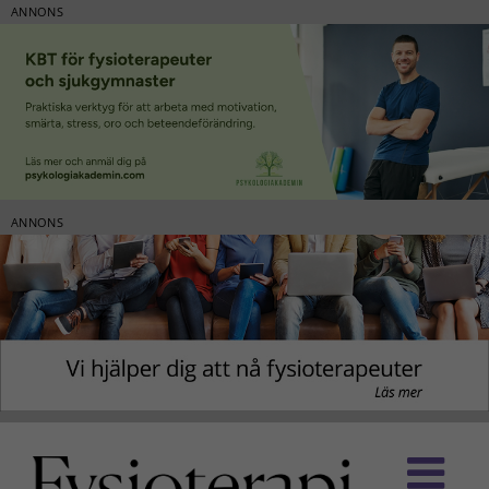
ANNONS
ANNONS
Fortsätt
till
innehållet