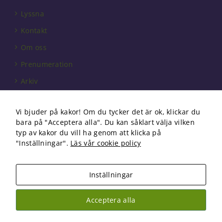
behövs för
att hemsidan
Lyssna
över huvud
Kontakt
taget ska
fungera.
Om oss
Prenumeration
Statistik
Arkiv
För att vi ska
kunna
Annonsera
förbättra
Vi bjuder på kakor! Om du tycker det är ok, klickar du
hemsidans
Förbundet
bara på "Acceptera alla". Du kan såklart välja vilken
funktionalitet
Om cookies
och
typ av kakor du vill ha genom att klicka på
uppbyggnad,
"Inställningar".
Läs vår cookie policy
baserat på
hur
hemsidan
Inställningar
används.
Copyright 2026 Fysioterapi | All Rights Reserved
Acceptera alla
Facebook
Instagram
Upplevelse
För att vår