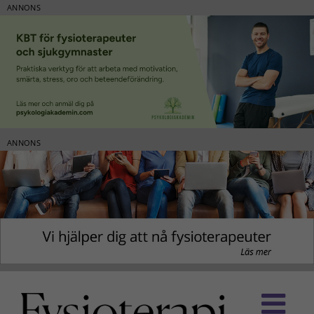
ANNONS
ANNONS
Fortsätt
till
innehållet