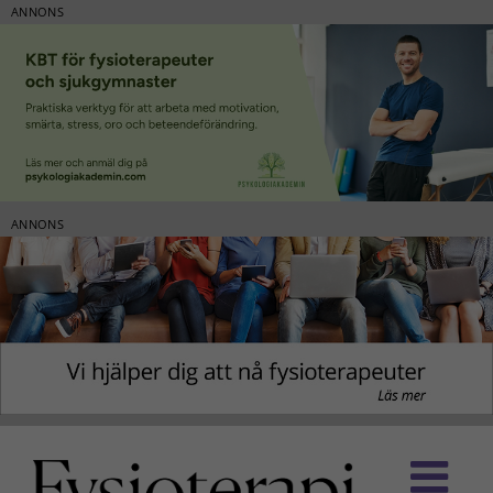
ANNONS
ANNONS
Fortsätt
till
innehållet