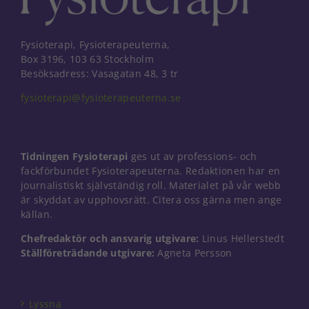
Fysioterapi, Fysioterapeuterna,
Box 3196, 103 63 Stockholm
Besöksadress: Vasagatan 48, 3 tr
fysioterapi@fysioterapeuterna.se
Tidningen Fysioterapi
ges ut av professions- och
fackförbundet Fysioterapeuterna. Redaktionen har en
journalistiskt självständig roll. Materialet på vår webb
är skyddat av upphovsrätt. Citera oss gärna men ange
källan.
Chefredaktör och ansvarig utgivare:
Linus Hellerstedt
Nödvändiga
Ställföreträdande utgivare:
Agneta Persson
Dessa kakor
går inte att
välja bort. De
behövs för
Lyssna