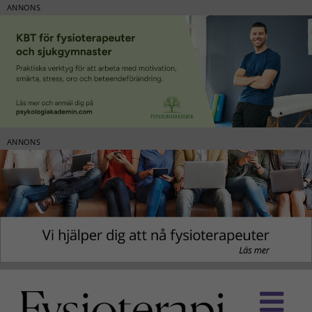
ANNONS
ANNONS
Fortsätt
till
innehållet