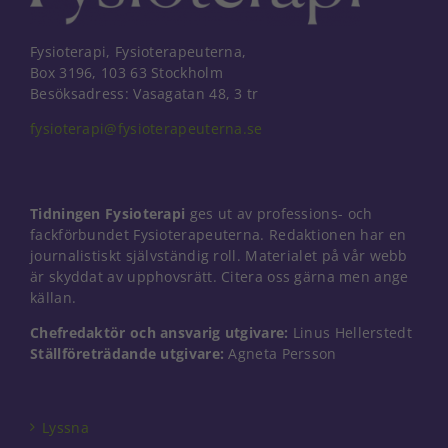
Fysioterapi, Fysioterapeuterna,
Box 3196, 103 63 Stockholm
Besöksadress: Vasagatan 48, 3 tr
fysioterapi@fysioterapeuterna.se
Tidningen Fysioterapi
ges ut av professions- och
fackförbundet Fysioterapeuterna. Redaktionen har en
journalistiskt självständig roll. Materialet på vår webb
är skyddat av upphovsrätt. Citera oss gärna men ange
källan.
Chefredaktör och ansvarig utgivare:
Linus Hellerstedt
Ställföreträdande utgivare:
Agneta Persson
Nödvändiga
Dessa kakor
går inte att
välja bort. De
Lyssna
behövs för