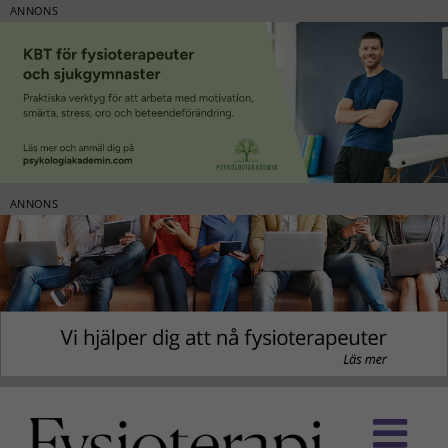
ANNONS
ANNONS
Fortsätt
till
innehållet