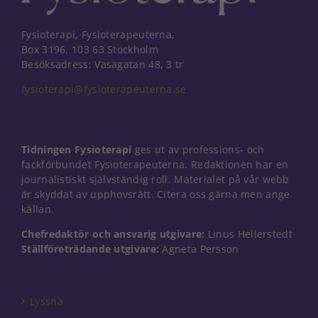
Fysioterapi, Fysioterapeuterna,
Box 3196, 103 63 Stockholm
Besöksadress: Vasagatan 48, 3 tr
fysioterapi@fysioterapeuterna.se
Tidningen Fysioterapi
ges ut av professions- och
fackförbundet Fysioterapeuterna. Redaktionen har en
journalistiskt självständig roll. Materialet på vår webb
är skyddat av upphovsrätt. Citera oss gärna men ange
källan.
Chefredaktör och ansvarig utgivare:
Linus Hellerstedt
Ställföreträdande utgivare:
Agneta Persson
Nödvändiga
Dessa kakor
går inte att
välja bort. De
Lyssna
behövs för