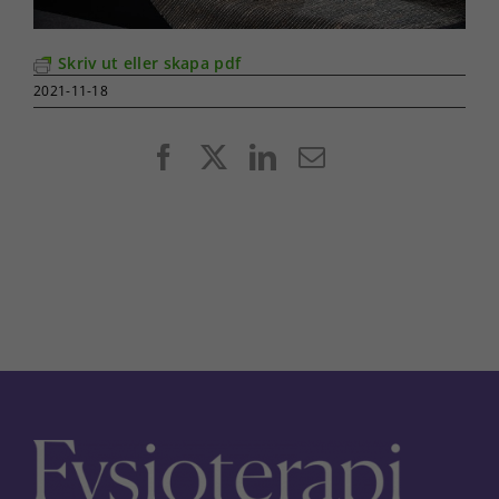
Skriv ut eller skapa pdf
2021-11-18
Facebook
X
LinkedIn
E-
post